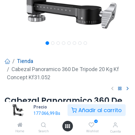
Tienda
Cabezal Panoramico 360 De Tripode 20 Kg Kf
Concept Kf31.052
Cabezal Panoramico 360 De
Precio
Tripode 20 Kg Kf Concept
Añadir al carrito
177.066,99
Bs
Kf31.052
0
177.066,99
Bs
Home
Search
Wishlist
Cuenta