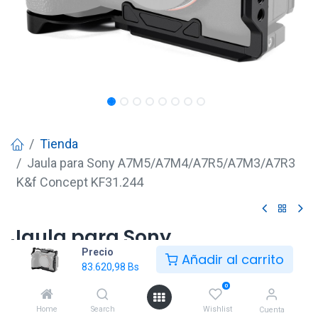
Tienda
Jaula para Sony A7M5/A7M4/A7R5/A7M3/A7R3
K&f Concept KF31.244
Jaula para Sony
Precio
A7M5/A7M4/A7R5/A7M3/A7R3
Añadir al carrito
83.620,98
Bs
K&f Concept KF31.244
0
83.620,98
Bs
Home
Search
Wishlist
Cuenta