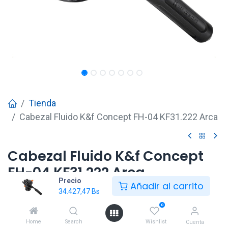
Tienda
Cabezal Fluido K&f Concept FH-04 KF31.222 Arca
Cabezal Fluido K&f Concept
FH-04 KF31.222 Arca
Precio
Añadir al carrito
34.427,47
Bs
34.427,47
Bs
0
Home
Search
Wishlist
Cuenta