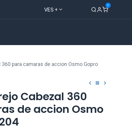
0
VES +
Inicio
Tienda
Contáctenos
l 360 para camaras de accion Osmo Gopro
rejo Cabezal 360
as de accion Osmo
.204