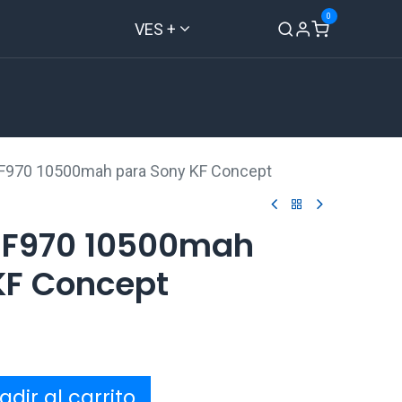
0
VES +
Inicio
Tienda
Contáctenos
-F970 10500mah para Sony KF Concept
-F970 10500mah
KF Concept
dir al carrito