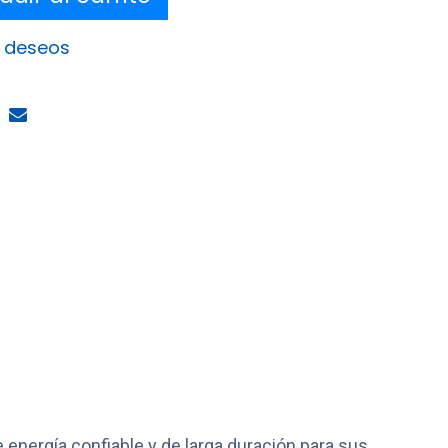
e deseos
 energía confiable y de larga duración para sus