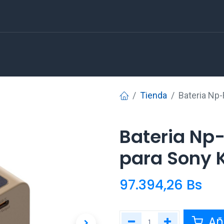
Tienda
Bateria Np
Bateria Np
para Sony 
97.394,26
Bs
Aña