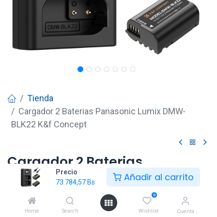
Tienda
Cargador 2 Baterias Panasonic Lumix DMW-
BLK22 K&f Concept
Cargador 2 Baterias
Precio
Panasonic Lumix DMW-BLK22
Añadir al carrito
73.784,57
Bs
K&f Concept
0
73.784,57
Bs
Home
Search
Wishlist
Cuenta