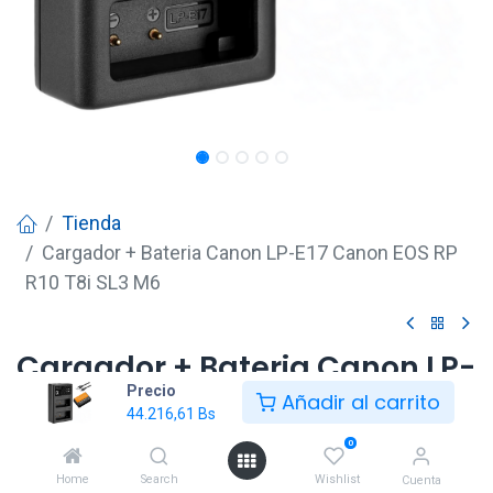
Tienda
Cargador + Bateria Canon LP-E17 Canon EOS RP
R10 T8i SL3 M6
Cargador + Bateria Canon LP-
Precio
E17 Canon EOS RP R10 T8i SL3
Añadir al carrito
44.216,61
Bs
M6
0
44.216,61
Bs
Home
Search
Wishlist
Cuenta