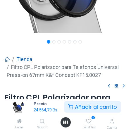
Tienda
Filtro CPL Polarizador para Telefonos Universal
Press-on 67mm K&f Concept KF15.0027
Filtro CPL Polarizador para
Precio
Telefonos Universal Press-on
Añadir al carrito
24.564,79
Bs
67mm K&f Concept KF15.0027
0
24.564,79
Bs
Home
Search
Wishlist
Cuenta