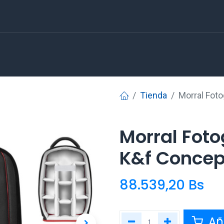
Tienda
Morral Fot
Morral Fot
K&f Concept
88.539,20
Bs
Aña