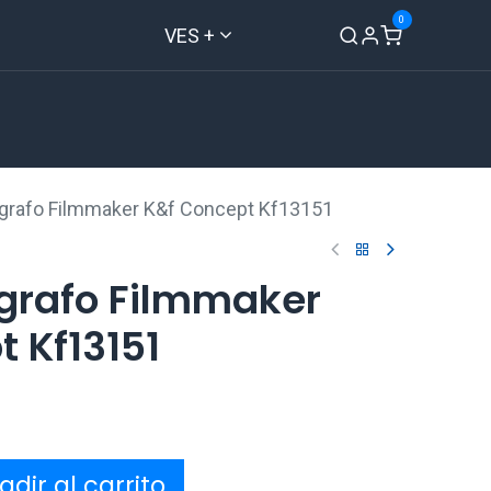
0
VES +
Inicio
Tienda
Contáctenos
ografo Filmmaker K&f Concept Kf13151
ografo Filmmaker
 Kf13151
dir al carrito