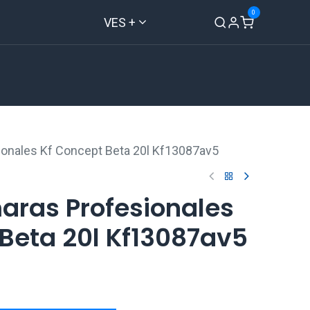
0
VES +
Inicio
Tienda
Contáctenos
ionales Kf Concept Beta 20l Kf13087av5
aras Profesionales
Beta 20l Kf13087av5