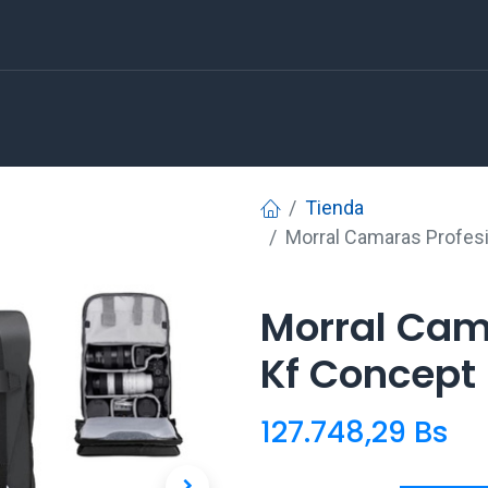
Tienda
Morral Camaras Profes
Morral Cam
Kf Concept 
127.748,29
Bs