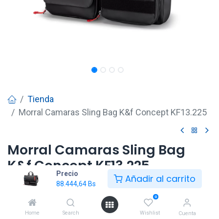
Tienda
Morral Camaras Sling Bag K&f Concept KF13.225
Morral Camaras Sling Bag
K&f Concept KF13.225
Precio
Añadir al carrito
88.444,64
Bs
88.444,64
Bs
0
Home
Search
Wishlist
Cuenta