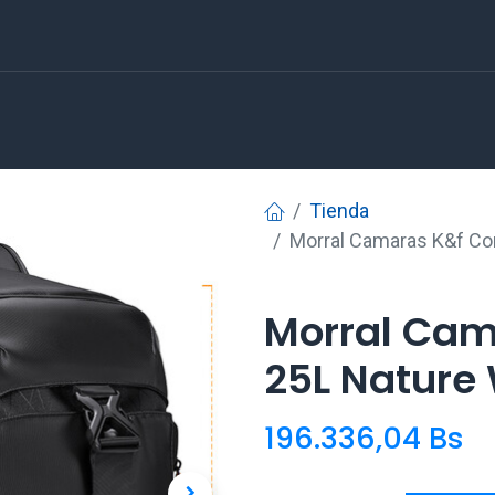
Tienda
Morral Camaras K&f Co
Morral Cam
25L Nature 
196.336,04
Bs