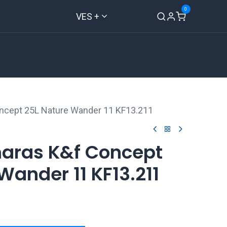
0
VES +
Inicio
Tienda
Contáctenos
ncept 25L Nature Wander 11 KF13.211
aras K&f Concept
Wander 11 KF13.211