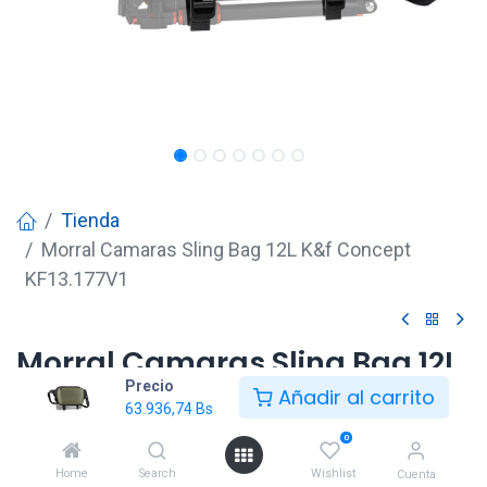
Tienda
Morral Camaras Sling Bag 12L K&f Concept
KF13.177V1
Morral Camaras Sling Bag 12L
Precio
K&f Concept KF13.177V1
Añadir al carrito
63.936,74
Bs
63.936,74
Bs
0
Home
Search
Wishlist
Cuenta