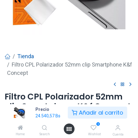
Tienda
Filtro CPL Polarizador 52mm clip Smartphone K&f
Concept
Filtro CPL Polarizador 52mm
clip Smartphone K&f Concept
Precio
Añadir al carrito
24.540,57
Bs
24.540,57
Bs
0
Home
Search
Wishlist
Cuenta