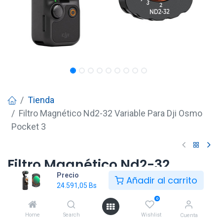
Tienda
Filtro Magnético Nd2-32 Variable Para Dji Osmo
Pocket 3
Filtro Magnético Nd2-32
Precio
Variable Para Dji Osmo Pocket
Añadir al carrito
24.591,05
Bs
3
0
24.591,05
Bs
Home
Search
Wishlist
Cuenta