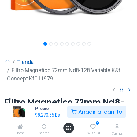
Tienda
Filtro Magnetico 72mm Nd8-128 Variable K&f
Concept Kf011979
Filtro Magnetico 72mm Nd8-
Precio
128 Variable K&f Concept
Añadir al carrito
98.270,55
Bs
Kf011979
0
98.270,55
Bs
Home
Search
Wishlist
Cuenta