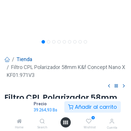
Tienda
Filtro CPL Polarizador 58mm K&f Concept Nano X
KF01.971V3
Filtro CPL Polarizador 58mm
Precio
K&f Concept Nano X
Añadir al carrito
39.264,93
Bs
KF01.971V3
0
39.264,93
Bs
Home
Search
Wishlist
Cuenta