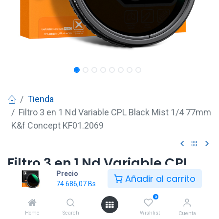
Tienda
Filtro 3 en 1 Nd Variable CPL Black Mist 1/4 77mm
K&f Concept KF01.2069
Filtro 3 en 1 Nd Variable CPL
Precio
Black Mist 1/4 77mm K&f
Añadir al carrito
74.686,07
Bs
Concept KF01.2069
0
74.686,07
Bs
Home
Search
Wishlist
Cuenta