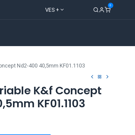
0
VES +
Inicio
Tienda
Contáctenos
f Concept Nd2-400 40,5mm KF01.1103
ariable K&f Concept
,5mm KF01.1103