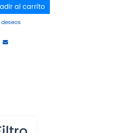
dir al carrito
e deseos
iltro