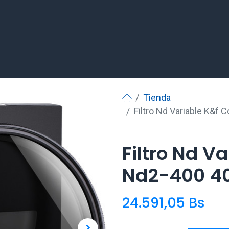
Tienda
Filtro Nd Variable K&
Filtro Nd V
Nd2-400 40
24.591,05
Bs