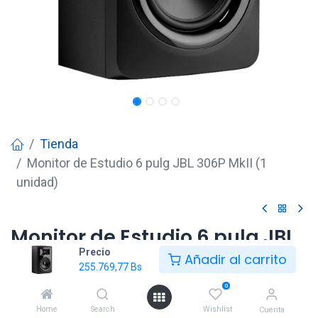
Tienda
Monitor de Estudio 6 pulg JBL 306P MkII (1
unidad)
Monitor de Estudio 6 pulg JBL
Precio
306P MkII (1 unidad)
Añadir al carrito
255.769,77
Bs
255.769,77
Bs
0
Home
Search
Wishlist
Cuenta