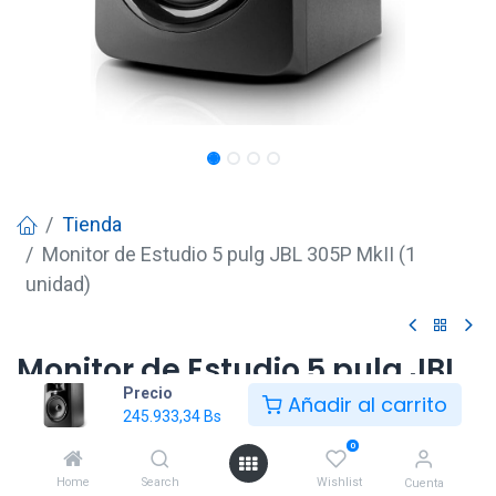
Tienda
Monitor de Estudio 5 pulg JBL 305P MkII (1
unidad)
Monitor de Estudio 5 pulg JBL
Precio
305P MkII (1 unidad)
Añadir al carrito
245.933,34
Bs
245.933,34
Bs
0
Home
Search
Wishlist
Cuenta