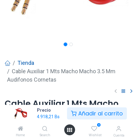
Tienda
Cable Auxiliar 1 Mts Macho Macho 3.5 Mm
Audifonos Cornetas
Cable Auxiliar 1 Mts Macho
Precio
Macho 3.5 Mm Audifonos
Añadir al carrito
4.918,21
Bs
Cornetas
0
4.918,21
Bs
Home
Search
Wishlist
Cuenta