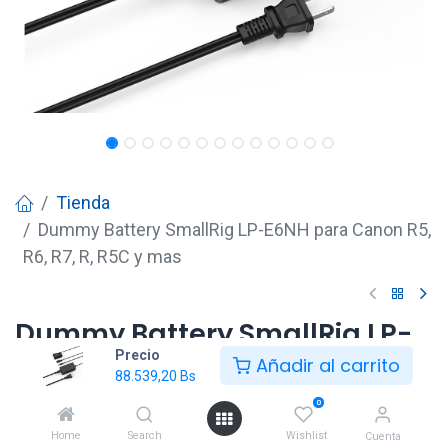
Tienda
Dummy Battery SmallRig LP-E6NH para Canon R5,
R6, R7, R, R5C y mas
Dummy Battery SmallRig LP-
Precio
E6NH para Canon R5, R6, R7, R,
Añadir al carrito
88.539,20
Bs
R5C y mas
0
88.539,20
Bs
Home
Search
Wishlist
Cuenta