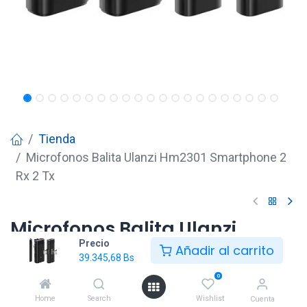
Tienda
Microfonos Balita Ulanzi Hm2301 Smartphone 2
Rx 2 Tx
Microfonos Balita Ulanzi
Precio
Hm2301 Smartphone 2 Rx 2 Tx
Añadir al carrito
39.345,68
Bs
39.345,68
Bs
0
Home
Search
Wishlist
Cuenta