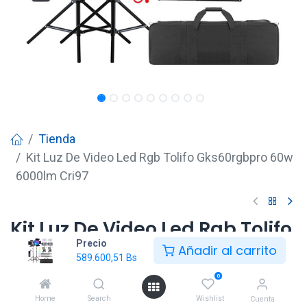
Tienda
Kit Luz De Video Led Rgb Tolifo Gks60rgbpro 60w
6000lm Cri97
Kit Luz De Video Led Rgb Tolifo
Precio
Gks60rgbpro 60w 6000lm
Añadir al carrito
589.600,51
Bs
Cri97
0
589.600,51
Bs
Home
Search
Wishlist
Cuenta