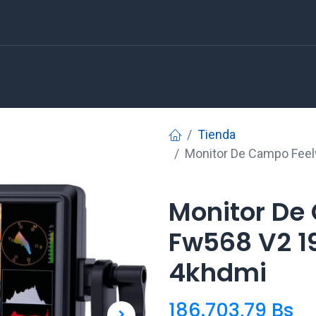
Tienda
Monitor De Campo Feel
Monitor De
Fw568 V2 19
4khdmi
186.703,79
Bs