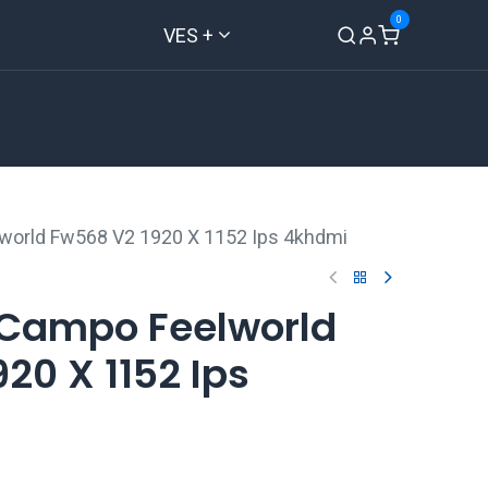
0
VES +
Inicio
Tienda
Contáctenos
world Fw568 V2 1920 X 1152 Ips 4khdmi
 Campo Feelworld
20 X 1152 Ips