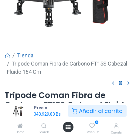
Tienda
Tripode Coman Fibra de Carbono FT15S Cabezal
Fluido 164 Cm
Tripode Coman Fibra de
Carbono FT15S Cabezal Fluido
Precio
Añadir al carrito
164 Cm
343.929,83
Bs
0
343.929,83
Bs
Home
Search
Wishlist
Cuenta