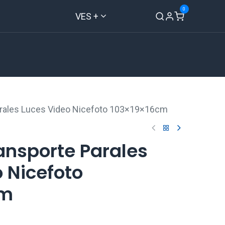
0
VES +
Inicio
Tienda
Contáctenos
arales Luces Video Nicefoto 103×19×16cm
ansporte Parales
 Nicefoto
cm