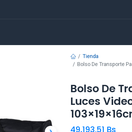
Tienda
Bolso De Transporte P
Bolso De Tr
Luces Video
103×19×16
49.193,51
Bs