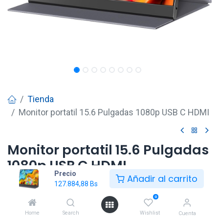
Tienda
Monitor portatil 15.6 Pulgadas 1080p USB C HDMI
Monitor portatil 15.6 Pulgadas
1080p USB C HDMI
Precio
Añadir al carrito
127.884,88
Bs
127.884,88
Bs
0
Home
Search
Wishlist
Cuenta