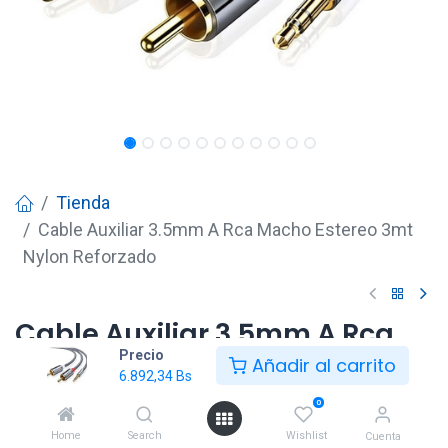
Tienda
Cable Auxiliar 3.5mm A Rca Macho Estereo 3mt
Nylon Reforzado
Cable Auxiliar 3.5mm A Rca
Precio
Macho Estereo 3mt Nylon
Añadir al carrito
6.892,34
Bs
Reforzado
0
6.892,34
Bs
Home
Search
Wishlist
Cuenta