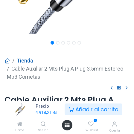
Tienda
Cable Auxiliar 2 Mts Plug A Plug 3.5mm Estereo
Mp3 Cornetas
Cable Auxiliar 2 Mts Plug A
Precio
Plug 3.5mm Estereo Mp3
Añadir al carrito
4.918,21
Bs
Cornetas
0
4.918,21
Bs
Home
Search
Wishlist
Cuenta