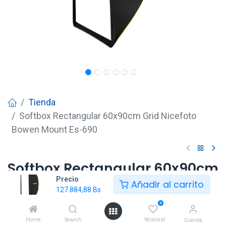
Tienda
Softbox Rectangular 60x90cm Grid Nicefoto
Bowen Mount Es-690
Softbox Rectangular 60x90cm
Precio
Grid Nicefoto Bowen Mount
Añadir al carrito
127.884,88
Bs
Es-690
0
127.884,88
Bs
Home
Search
Wishlist
Cuenta