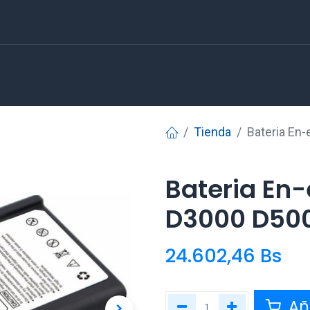
Tienda
Bateria En
Bateria En-
D3000 D500
24.602,46
Bs
Aña