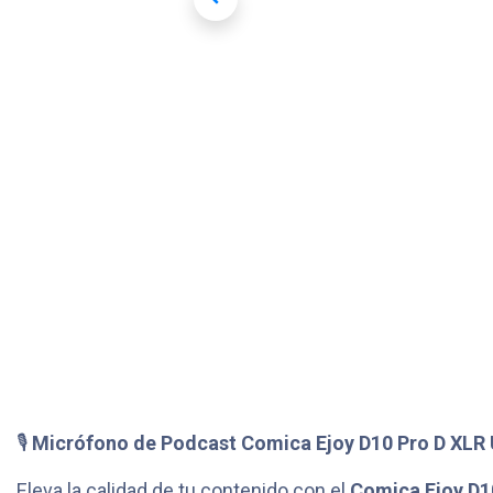
🎙️
Micrófono de Podcast Comica Ejoy D10 Pro D XLR 
Eleva la calidad de tu contenido con el
Comica Ejoy D1