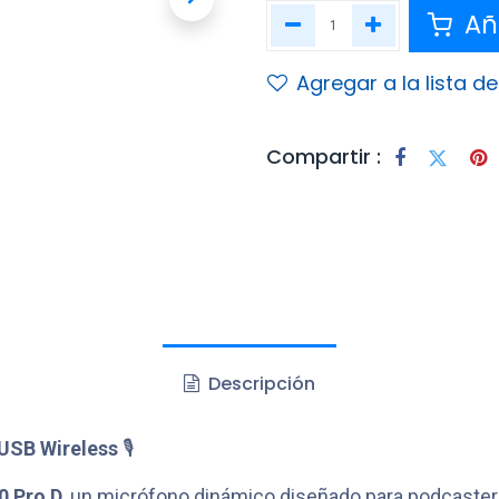
Aña
Agregar a la lista d
Compartir :
Descripción
USB Wireless
🎙️
0 Pro D
, un micrófono dinámico diseñado para podcaste