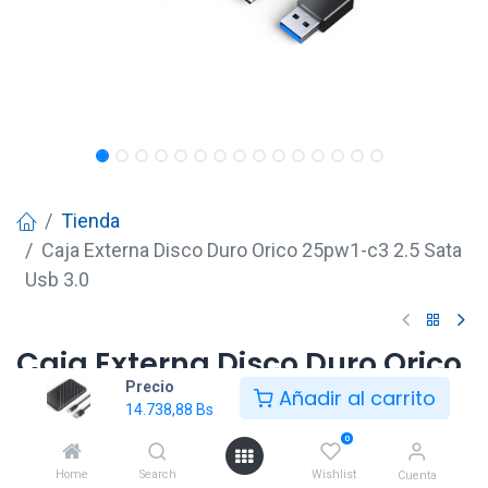
Tienda
Caja Externa Disco Duro Orico 25pw1-c3 2.5 Sata
Usb 3.0
Caja Externa Disco Duro Orico
Precio
25pw1-c3 2.5 Sata Usb 3.0
Añadir al carrito
14.738,88
Bs
14.738,88
Bs
0
Home
Search
Wishlist
Cuenta