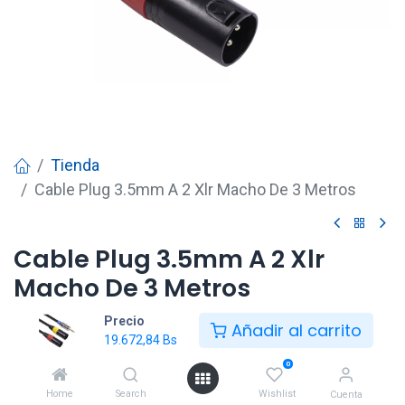
Tienda
Cable Plug 3.5mm A 2 Xlr Macho De 3 Metros
Cable Plug 3.5mm A 2 Xlr
Macho De 3 Metros
Precio
19.672,84
Bs
Añadir al carrito
19.672,84
Bs
0
Añadir al carrito
Home
Search
Wishlist
Cuenta