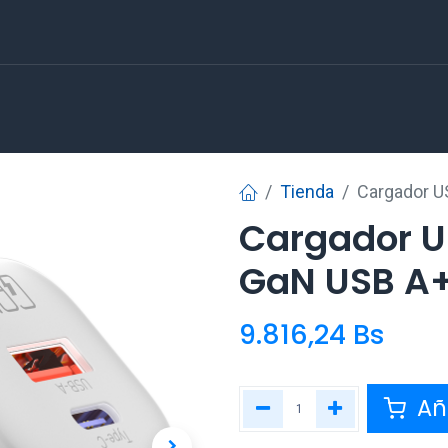
Tienda
Cargador 
Cargador 
GaN USB A+
9.816,24
Bs
Aña