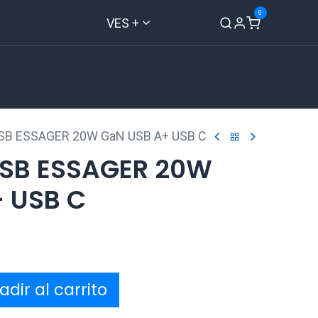
0
VES +
Inicio
Tienda
Contáctenos
USB ESSAGER 20W GaN USB A+ USB C
USB ESSAGER 20W
 USB C
dir al carrito