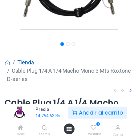
Tienda
Cable Plug 1/4 A 1/4 Macho Mono 3 Mts Roxtone
D-series
Cable Plug 1/4 A 1/4 Macho
Precio
Mono 3 Mts Roxtone D-series
Añadir al carrito
14.754,63
Bs
14.754,63
Bs
0
Home
Search
Wishlist
Cuenta