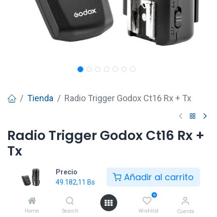
Tienda
Radio Trigger Godox Ct16 Rx + Tx
Radio Trigger Godox Ct16 Rx +
Tx
49.182,11
Bs
Precio
Añadir al carrito
49.182,11
Bs
0
Añadir al carrito
Home
Search
Wishlist
Cuenta