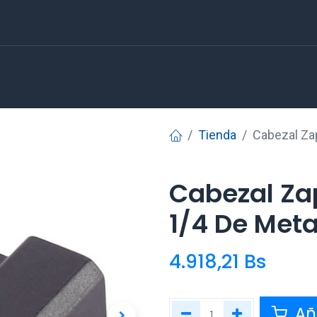
Tienda
Cabezal Zap
Cabezal Za
1/4 De Meta
4.918,21
Bs
Aña