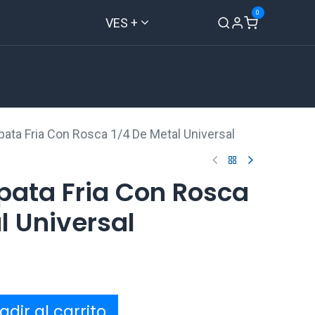
0
VES +
Inicio
Tienda
Contáctenos
ata Fria Con Rosca 1/4 De Metal Universal
pata Fria Con Rosca
l Universal
dir al carrito