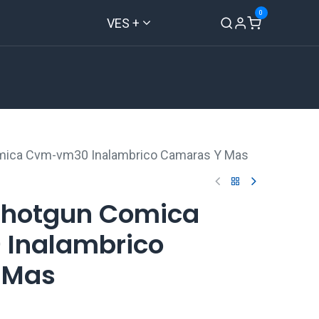
0
VES +
Inicio
Tienda
Contáctenos
mica Cvm-vm30 Inalambrico Camaras Y Mas
Shotgun Comica
Inalambrico
 Mas