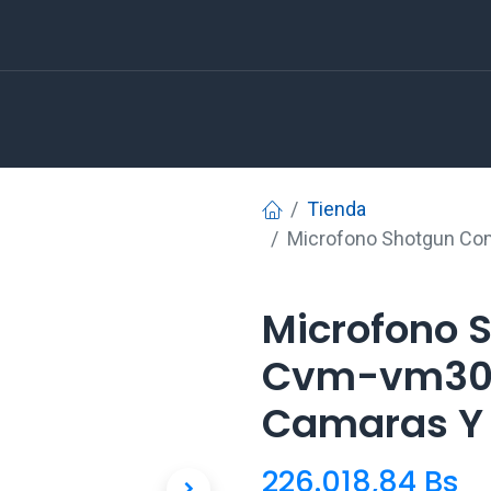
Tienda
Microfono Shotgun Co
Microfono 
Cvm-vm30 
Camaras Y
226.018,84
Bs