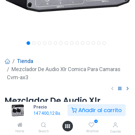
Tienda
Mezclador De Audio Xlr Comica Para Camaras
Cvm-ax3
Mezclador De Audio Xlr
Precio
Comica Para Camaras Cvm-
Añadir al carrito
147.400,12
Bs
ax3
0
147.400,12
Bs
Home
Search
Wishlist
Cuenta