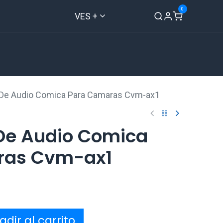
0
VES +
Inicio
Tienda
Contáctenos
De Audio Comica Para Camaras Cvm-ax1
De Audio Comica
ras Cvm-ax1
dir al carrito