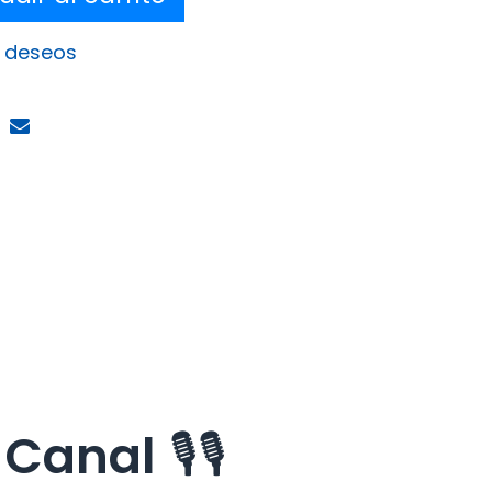
e deseos
 Canal
🎙️🎙️