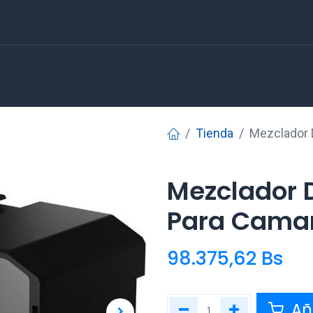
Tienda
Mezclador 
Mezclador 
Para Cama
98.375,62
Bs
Aña