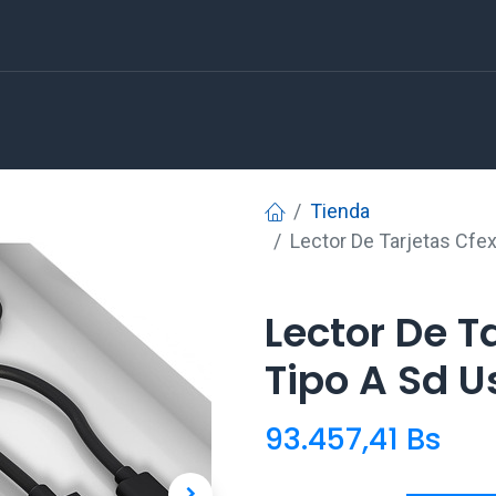
Tienda
Lector De Tarjetas Cfe
Lector De T
Tipo A Sd U
93.457,41
Bs