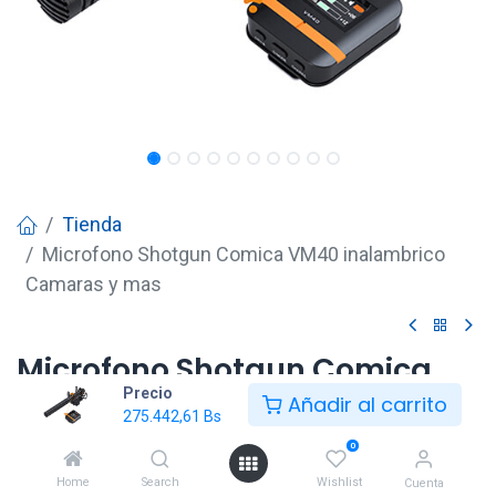
Tienda
Microfono Shotgun Comica VM40 inalambrico
Camaras y mas
Microfono Shotgun Comica
Precio
VM40 inalambrico Camaras y
Añadir al carrito
275.442,61
Bs
mas
0
275.442,61
Bs
Home
Search
Wishlist
Cuenta