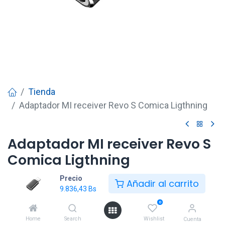
Tienda
Adaptador MI receiver Revo S Comica Ligthning
Adaptador MI receiver Revo S
Comica Ligthning
Precio
9.836,43
Bs
Añadir al carrito
9.836,43
Bs
0
Añadir al carrito
Home
Search
Wishlist
Cuenta