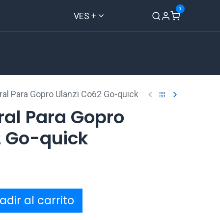
0
VES +
Inicio
Tienda
Contáctenos
ral Para Gopro Ulanzi Co62 Go-quick
ral Para Gopro
2 Go-quick
dir al carrito