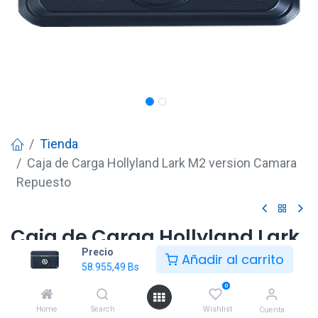
Tienda
Caja de Carga Hollyland Lark M2 version Camara
Repuesto
Caja de Carga Hollyland Lark
Precio
M2 version Camara Repuesto
Añadir al carrito
58.955,49
Bs
58.955,49
Bs
0
Home
Search
Wishlist
Cuenta