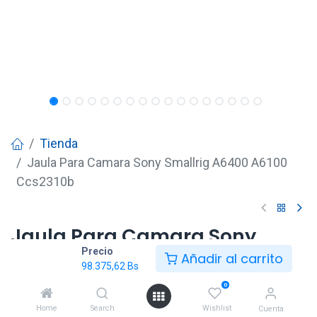
Tienda
Jaula Para Camara Sony Smallrig A6400 A6100
Ccs2310b
Jaula Para Camara Sony
Precio
Smallrig A6400 A6100
Añadir al carrito
98.375,62
Bs
Ccs2310b
0
98.375,62
Bs
Home
Search
Wishlist
Cuenta