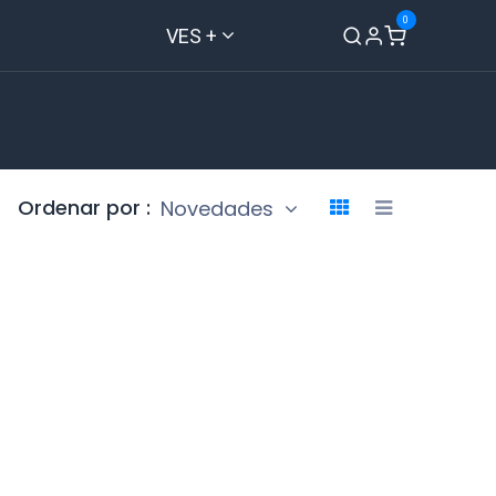
0
VES +
Inicio
Tienda
Contáctenos
Ordenar por :
Novedades