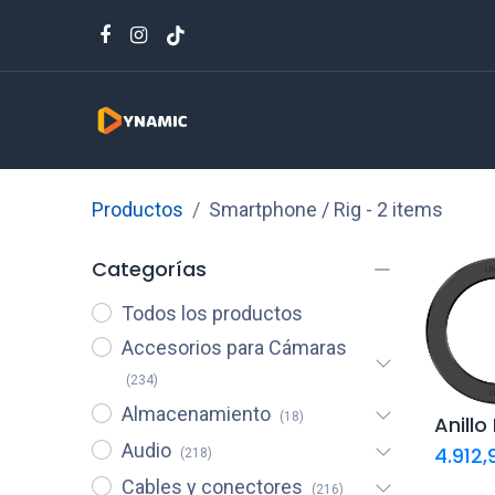
Productos
Smartphone / Rig
- 2 items
Categorías
Todos los productos
Accesorios para Cámaras
(234)
Almacenamiento
(18)
Aña
Audio
car
4.912,
(218)
Cables y conectores
(216)