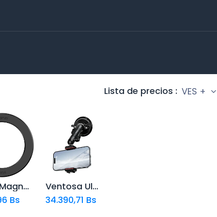
Lista de precios :
VES +
Anillo Magnético Ulanzi CM56
Ventosa Ulanzi ZJ01 Canaras de Accion Telefonos
dir al
rito
96
Bs
34.390,71
Bs